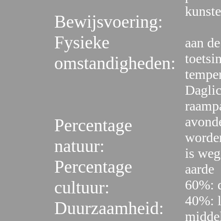
kunste
Bewijsvoering:
Fysieke
aan de
toets
omstandigheden:
temper
Daglic
raampa
avonde
Percentage
worden
natuur:
is weg
Percentage
aarde
60%: d
cultuur:
40%: l
Duurzaamheid:
middel