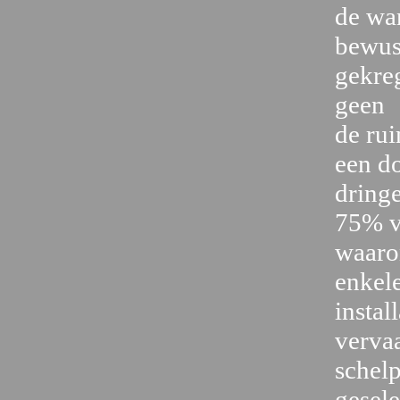
de wa
bewust
gekre
geen
de rui
een do
dring
75% v
waaron
enkel
instal
verva
schelp
gesele