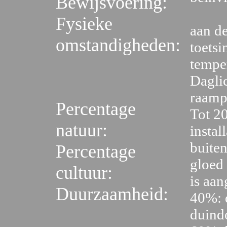
Bewijsvoering:
Fysieke
aan d
omstandigheden:
toets
tempe
Dagli
raampa
Percentage
Tot 20
natuur:
instal
buiten
Percentage
gloed
cultuur:
is aan
Duurzaamheid:
40%: 
duind