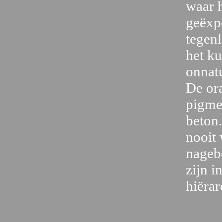
waar 
geëxp
tegen
het ku
onnat
De ora
pigmen
beton
nooit
nageb
zijn i
hiërar