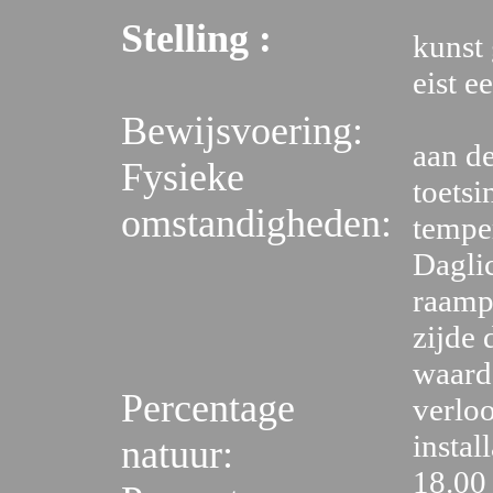
Stelling :
kunst 
eist e
Bewijsvoering:
aan d
Fysieke
toets
omstandigheden:
tempe
Dagli
raampa
zijde
waardo
Percentage
verloo
instal
natuur:
18.00