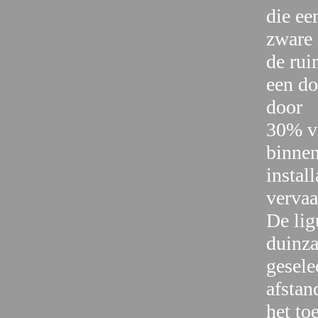
die ee
zware 
de rui
een do
door
30% va
binnen
instal
vervaa
De lig
duinza
gesele
afstan
het to