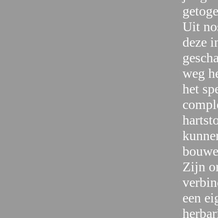
getoge
Uit no
deze i
gescha
weg he
het sp
comple
hartst
kunnen
bouwen
Zijn o
verbin
een ei
herbar