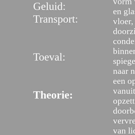
vorm 
Geluid:
en gla
Transport:
vloer,
doorzi
conden
binne
Toeval:
spiege
naar n
een op
vanui
Theorie:
opzett
doorb
vervr
van li