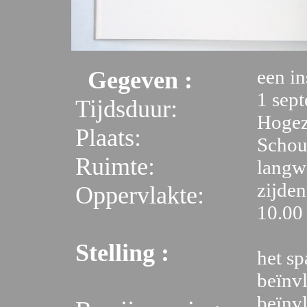
een in
Gegeven :
1 sep
Tijdsduur:
Hogez
Plaats:
Schou
Ruimte:
langw
zijde
Oppervlakte:
10.00
Stelling :
het sp
beïnvl
beïnvl