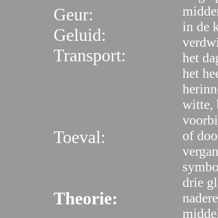
midden
Geur:
in de 
Geluid:
verdwi
Transport:
het da
het he
herinn
witte,
voorbi
Toeval:
of doo
vergan
symbol
drie g
Theorie:
nadere
middel