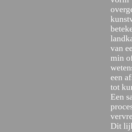
overge
kunst
beteke
landka
van ee
min of
weten
een af
tot k
Een s
proce
vervr
Dit li