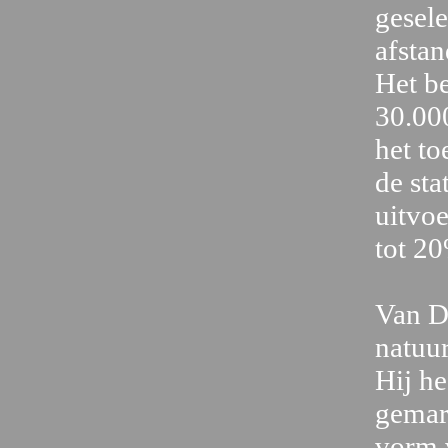
gesele
afstan
Het b
30.00
het to
de sta
uitvoe
tot 2
Van D
natuur
Hij he
gemark
vorm v