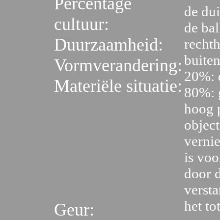
Percentage
de dui
cultuur:
de bal
Duurzaamheid:
recht
buiten
Vormverandering:
20%: 
Materiële situatie:
80%: g
hoog 
object
vernie
is vo
door d
versta
het to
Geur: