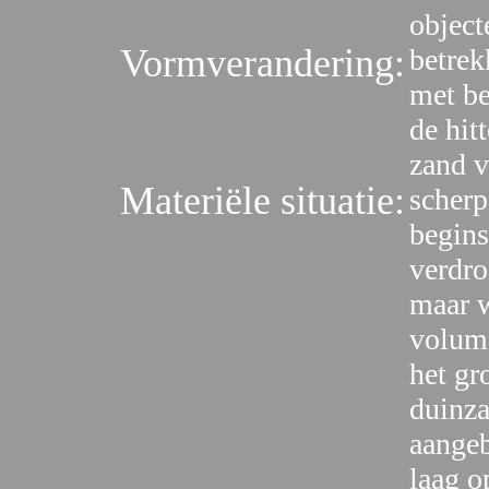
object
Vormverandering:
betrek
met be
de hit
zand v
Materiële situatie:
scher
begins
verdro
maar w
volume
het gr
duinza
aangeb
laag o