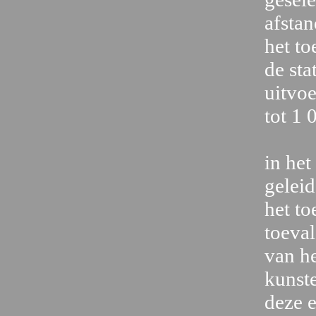
afstan
het to
de sta
uitvoe
tot 1
in het
geleid
het to
toeval
van he
kunste
deze 