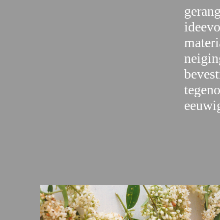
gerang
ideev
materi
neigin
bevest
tegeno
eeuwig