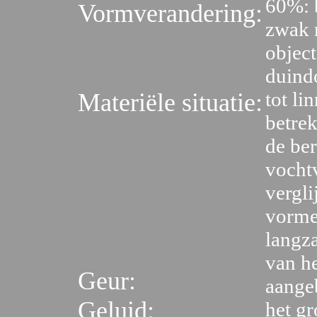
60%: b
Vormverandering:
zwak m
objec
duind
tot li
Materiële situatie:
betrek
de be
vochtv
vergl
vorme
langz
van he
Geur:
aange
Geluid:
het g