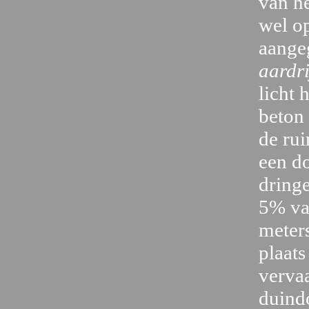
van h
wel op
aangeg
aardr
licht 
beton
de rui
een do
dring
5% van
meters
plaats
verva
duind