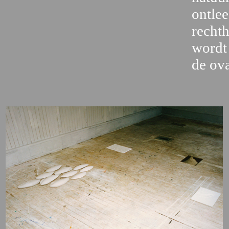
ontlee
rechth
wordt
de ova