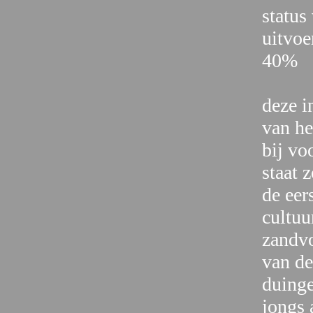
status
uitvoe
40%
deze i
van he
bij vo
staat 
de eer
cultuu
zandvo
van de
duinge
jongs 