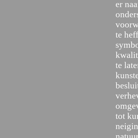
er naa
onders
voorw
te hef
symbol
kwalit
te lat
kunste
beslui
verhe
omgev
tot ku
neigi
natuu